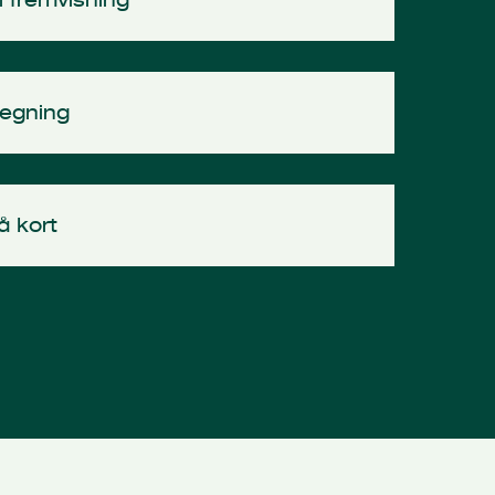
tegning
å kort