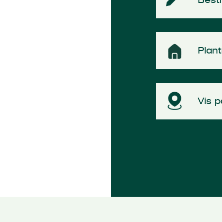
Plan
Vis p