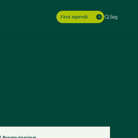
Søg
Find lejemål
l fremvisning