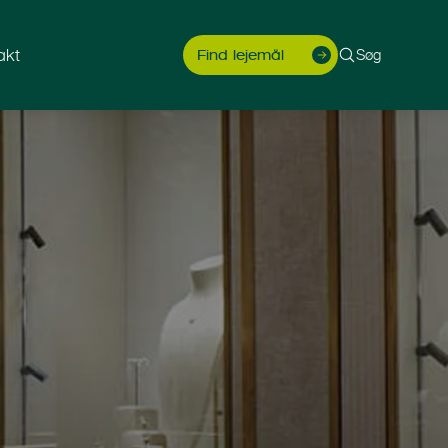
akt
Søg
Find lejemål