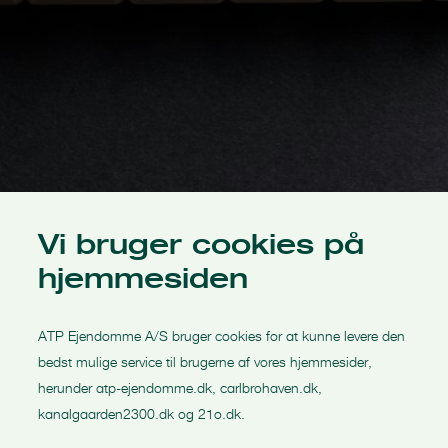
Vi bruger cookies på
hjemmesiden
ATP Ejendomme A/S bruger cookies for at kunne levere den
bedst mulige service til brugerne af vores hjemmesider,
herunder atp-ejendomme.dk, carlbrohaven.dk,
kanalgaarden2300.dk og 21o.dk.