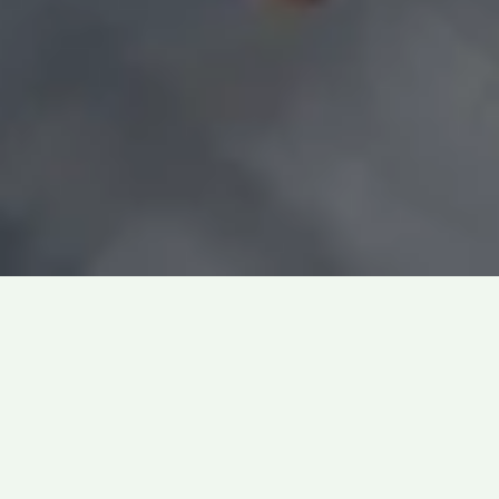
Kontor, retail, bolig... vi
har dit nye lejemål
Hos os får du mere end et godt lejemål med en god
beliggenhed – du får et sted, hvor du eller din virksomhed kan
vokse.