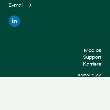
E-mail
Mød os
Support
Karriere
Kontor til leje
Butik til leje
Erhvervslejemål
Erhvervslejemål i København
Privatlivspolitik