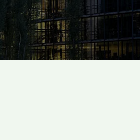
Søger I et kontor til leje, finder I her på si