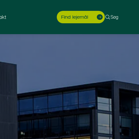
akt
Søg
Find lejemål