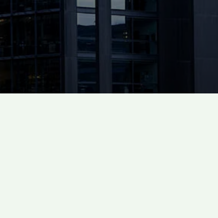
den en oversigt over
samtlige