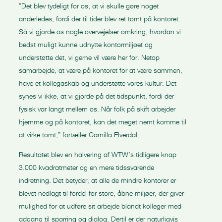
”Det blev tydeligt for os, at vi skulle gøre noget
anderledes, fordi der til tider blev ret tomt på kontoret.
Så vi gjorde os nogle overvejelser omkring, hvordan vi
bedst muligt kunne udnytte kontormiljøet og
understøtte det, vi gerne vil være her for. Netop
samarbejde, at være på kontoret for at være sammen,
have et kollegaskab og understøtte vores kultur. Det
synes vi ikke, at vi gjorde på det tidspunkt, fordi der
fysisk var langt mellem os. Når folk på skift arbejder
hjemme og på kontoret, kan det meget nemt komme til
at virke tomt,” fortæller Camilla Elverdal.
Resultatet blev en halvering af WTW’s tidligere knap
3.000 kvadratmeter og en mere tidssvarende
indretning. Det betyder, at alle de mindre kontorer er
blevet nedlagt til fordel for store, åbne miljøer, der giver
mulighed for at udføre sit arbejde blandt kolleger med
adgang til sparring og dialog. Dertil er der naturligvis