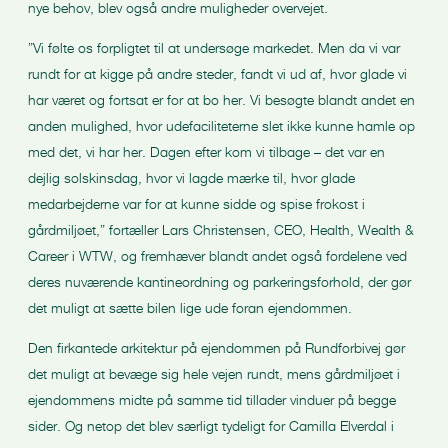
nye behov, blev også andre muligheder overvejet.
”Vi følte os forpligtet til at undersøge markedet. Men da vi var
rundt for at kigge på andre steder, fandt vi ud af, hvor glade vi
har været og fortsat er for at bo her. Vi besøgte blandt andet en
anden mulighed, hvor udefaciliteterne slet ikke kunne hamle op
med det, vi har her. Dagen efter kom vi tilbage – det var en
dejlig solskinsdag, hvor vi lagde mærke til, hvor glade
medarbejderne var for at kunne sidde og spise frokost i
gårdmiljøet,” fortæller Lars Christensen, CEO, Health, Wealth &
Career i WTW, og fremhæver blandt andet også fordelene ved
deres nuværende kantineordning og parkeringsforhold, der gør
det muligt at sætte bilen lige ude foran ejendommen.
Den firkantede arkitektur på ejendommen på Rundforbivej gør
det muligt at bevæge sig hele vejen rundt, mens gårdmiljøet i
ejendommens midte på samme tid tillader vinduer på begge
sider. Og netop det blev særligt tydeligt for Camilla Elverdal i