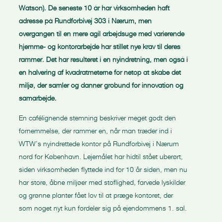
Watson). De seneste 10 år har virksomheden haft
adresse på Rundforbivej 303 i Nærum, men
overgangen til en mere agil arbejdsuge med varierende
hjemme- og kontorarbejde har stillet nye krav til deres
rammer. Det har resulteret i en nyindretning, men også i
en halvering af kvadratmeterne for netop at skabe det
miljø, der samler og danner grobund for innovation og
samarbejde.
En cafélignende stemning beskriver meget godt den
fornemmelse, der rammer en, når man træder ind i
WTW’s nyindrettede kontor på Rundforbivej i Nærum
nord for København. Lejemålet har hidtil stået uberørt,
siden virksomheden flyttede ind for 10 år siden, men nu
har store, åbne miljøer med stoflighed, farvede lyskilder
og grønne planter fået lov til at præge kontoret, der
som noget nyt kun fordeler sig på ejendommens 1. sal.