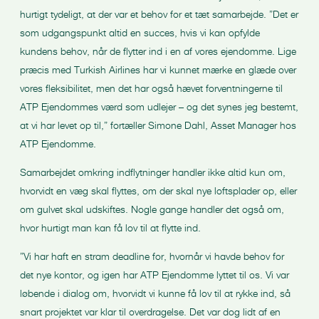
hurtigt tydeligt, at der var et behov for et tæt samarbejde. ”Det er
som udgangspunkt altid en succes, hvis vi kan opfylde
kundens behov, når de flytter ind i en af vores ejendomme. Lige
præcis med Turkish Airlines har vi kunnet mærke en glæde over
vores fleksibilitet, men det har også hævet forventningerne til
ATP Ejendommes værd som udlejer – og det synes jeg bestemt,
at vi har levet op til,” fortæller Simone Dahl, Asset Manager hos
ATP Ejendomme.
Samarbejdet omkring indflytninger handler ikke altid kun om,
hvorvidt en væg skal flyttes, om der skal nye loftsplader op, eller
om gulvet skal udskiftes. Nogle gange handler det også om,
hvor hurtigt man kan få lov til at flytte ind.
”Vi har haft en stram deadline for, hvornår vi havde behov for
det nye kontor, og igen har ATP Ejendomme lyttet til os. Vi var
løbende i dialog om, hvorvidt vi kunne få lov til at rykke ind, så
snart projektet var klar til overdragelse. Det var dog lidt af en